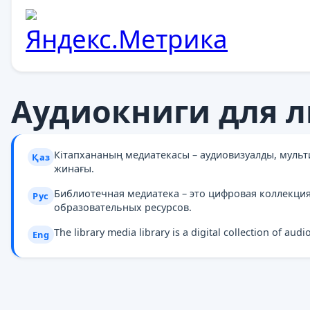
Аудиокниги для л
Кітапхананың медиатекасы – аудиовизуалды, муль
Қаз
жинағы.
Библиотечная медиатека – это цифровая коллекци
Рус
образовательных ресурсов.
The library media library is a digital collection of au
Eng