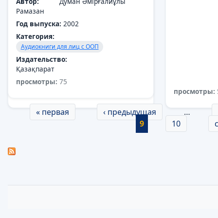
Автор:
Думан Әмірғалиұлы
Рамазан
Год выпуска:
2002
Категория:
Аудиокниги для лиц с ООП
Издательство:
Қазақпарат
просмотры:
75
просмотры:
499
просмотры:
Страницы
« первая
‹ предыдущая
…
9
10