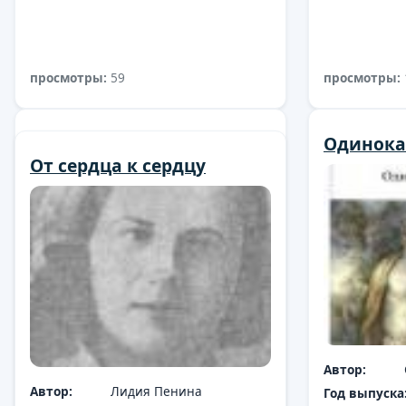
просмотры:
59
просмотры:
Ұшқан ұя
Одинока
От сердца к сердцу
Автор:
Бауыржан Момышұлы
Автор:
Автор:
Лидия Пенина
Год выпуска:
Год выпуска