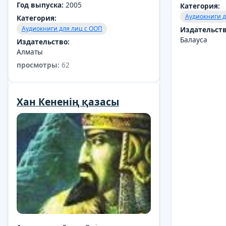
Год выпуска:
2005
Категория:
Категория:
Аудиокниги для лиц с ООП
Аудиокниги д
Категория:
Аудиокниги для лиц с ООП
Издательство:
Издательств
Балауса
Издательство:
Алматы
просмотры:
62
Хан Кененің қазасы